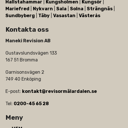
Hallstahammar
|
Kungsholmen
|
Kungsör
|
Mariefred
|
Nykvarn
|
Sala
|
Solna
|
Strängnäs
|
Sundbyberg
|
Täby
|
Vasastan
|
Västerås
Kontakta oss
Maneki Revision AB
Gustavslundsvägen 133
167 51 Bromma
Garnisonsvägen 2
749 40 Enköping
E-post:
kontakt@revisormälardalen.se
Tel:
0200-45 65 28
Meny