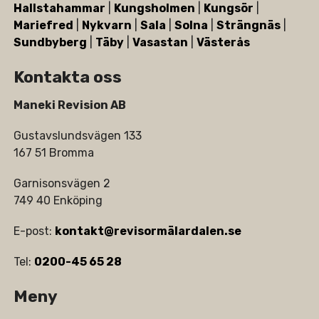
Hallstahammar
|
Kungsholmen
|
Kungsör
|
Mariefred
|
Nykvarn
|
Sala
|
Solna
|
Strängnäs
|
Sundbyberg
|
Täby
|
Vasastan
|
Västerås
Kontakta oss
Maneki Revision AB
Gustavslundsvägen 133
167 51 Bromma
Garnisonsvägen 2
749 40 Enköping
E-post:
kontakt@revisormälardalen.se
Tel:
0200-45 65 28
Meny